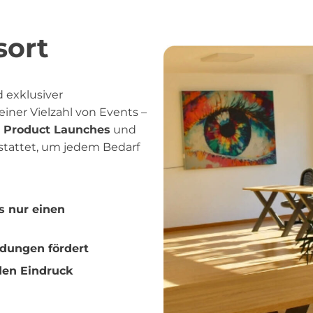
sort
d exklusiver
einer Vielzahl von Events –
u
Product Launches
und
stattet, um jedem Bedarf
ls nur einen
ndungen fördert
nden Eindruck