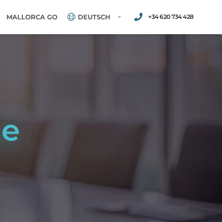
+34 620 734 428
MALLORCA GO
DEUTSCH
ge